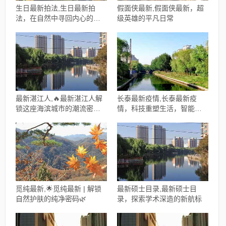
生日最新拍法,生日最新拍
假面侠最新,假面侠最新，超
法，在自然中寻回内心的宁
级英雄的平凡日常
静
最新湛江人,🔥最新湛江人解
长泰最新疫情,长泰最新疫
锁这座海滨城市的潮流密码
情，科技重塑生活，智能守
👣
护健康
觅纯最新,🌟觅纯最新 | 解锁
最新硕士目录,最新硕士目
自然护肤的纯净密码🌿
录，探索学术深造的新航标