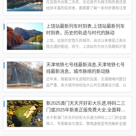
在宜昌市出售二手房，无论是作为首次购房者还是
经验丰富的投资者，都需要了解一系列步骤和注意
事项，本文将为您提供一份详尽的指南，帮助您顺
利完成二手房的出售过程，无论您是初学者还是进
上饶站最新列车时刻表,上饶站最新列车
阶用户，都能从中获益。第一步：了解市场在...
时刻表，历史的轨迹与时代的脉动
上饶，这座历史悠久的城市，自古以来便是江南水
陆交通的枢纽，而今，上饶站作为京九铁路和沪昆
铁路的重要交汇点，不仅是连接南北、贯通东西的
交通要塞，更是见证了无数历史变迁与现代发展的
天津地铁七号线最新消息,天津地铁七号
见证者，本文将带您回顾上饶站的发展历程，...
线最新消息，城市脉络的新动脉
近年来，随着城市化进程的加速，交通拥堵问题日
益严重，各大城市纷纷加大公共交通建设力度，以
缓解交通压力，天津，这座历史悠久的城市，也在
积极推进地铁建设，其中备受瞩目的莫过于天津地
新2025澳门天天开好彩大乐透,特码二三
铁七号线，本文将为您带来天津地铁七号线的...
门或2025年新奥正版免费大全,全面释义
和详细剖析、解释与落实​,标准分析、专
关于新澳门天天开好彩大乐透与特码二三门的全面
家解析解释与落实
释义、专家解读与落实、警惕虚假宣传的解析全面
释义新澳门天天开好彩大乐透，是一种游戏游戏，