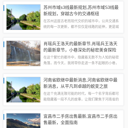
的最新消息，解析其背后的变革与机遇。要点1：
苏州市域s3线最新规划,苏州市域S3线最
创新层调整机制优化，企业准入门槛提升背景...
新规划，穿越古今的交通枢纽
在苏州这座古老而现代交织的城市中，公共交通系
统的每一次更新，都不仅仅是线路的延伸，更是城
市发展的脉动，S3线，作为苏州市域轨道交通的重
要组成部分，其规划历程不仅映射了城市发展的轨
肖瑶兵王洛天的最新章节,肖瑶兵王洛天
迹，也预示着未来交通出行的变革，本文将...
的最新章节，小巷深处的秘密美食探险
在这个繁忙的都市中，隐藏着无数不为人知的秘密
角落，而今天，我将带你走进一条不起眼的小巷，
探索一家名为“肖瑶兵王洛天”的神秘小店，这不仅
仅是一家餐馆，它更像是一个故事的起点，每一道
河南省欧继中最新消息,河南省欧继中最
菜都承载着一段传奇，每一面墙都诉说着不...
新消息，从平凡到卓越的蜕变之旅
在这个充满无限可能的时代，每一个名字背后都可
能隐藏着一段不凡的故事，让我们聚焦于河南省的
欧继中，一个用勤奋书写梦想，以坚持铸就辉煌的
普通人，他的故事，是关于如何在生活的磨砺中找
宜昌市二手房出售最新,宜昌市二手房出
寻自我，通过不懈的努力和学习，最终实现自...
售最新，全面指南